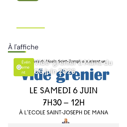
Conseil Municipal
Extraordinaire – Ville de
Mana …
À l'affiche
Vide-grenier à Mana du
Évén
Eme
06 juin 2026
Nt