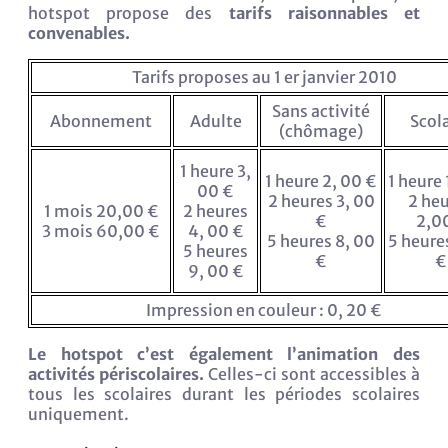
hotspot propose des
tarifs raisonnables et
convenables.
Tarifs proposes au 1 er janvier 2010
Sans activité
Abonnement
Adulte
Scol
(chômage)
1 heure 3,
1 heure 2, 00 €
1 heure 
00 €
2 heures 3, 00
2 he
1 mois 20,00 €
2 heures
€
2,0
3 mois 60,00 €
4, 00 €
5 heures 8, 00
5 heure
5 heures
€
€
9, 00 €
Impression en couleur : 0, 20 €
Le hotspot c’est également l’animation des
activités périscolaires.
Celles-ci sont accessibles à
tous les scolaires durant les périodes scolaires
uniquement.