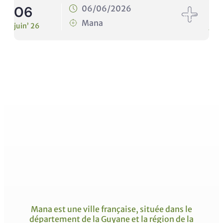
06
1
06/06/2026
Mana
juin’ 26
juin
Mana est une ville française, située dans le
département de la Guyane et la région de la