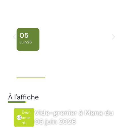
05
Juin'26
Conseil Municipal
Extraordinaire – Ville de
Mana …
À l'affiche
Vide-grenier à Mana du
Évén
Eme
06 juin 2026
Nt