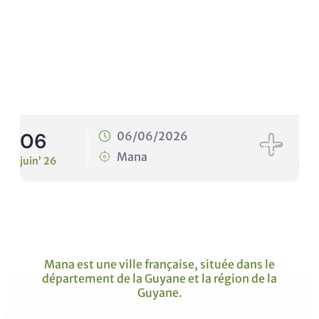
06
1
06/06/2026
Mana
juin’ 26
juin
Mana est une ville française, située dans le
département de la Guyane et la région de la
Guyane.