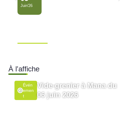
Juin'26
Conseil Municipal
Extraordinaire – Ville de
Mana …
Ville de Mana
À l'affiche
Vide-grenier à Mana du
Évén
Emen
06 juin 2026
T