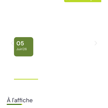
05
Juin'26
Conseil Municipal
Extraordinaire – Ville de
Mana …
Ville de Mana
À l'affiche