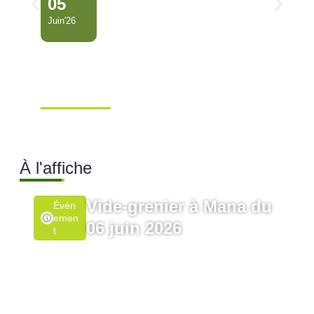
05
Juin'26
Conseil Municipal
Extraordinaire – Ville de
Mana …
Ville de Mana
À l'affiche
Vide-grenier à Mana du
Évén
Emen
06 juin 2026
T