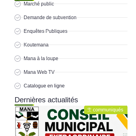
Marché public
Demande de subvention
Enquêtes Publiques
Koutemana
Mana à la loupe
Mana Web TV
Catalogue en ligne
Dernières actualités
communiqués