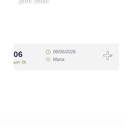
juin 2026
06/06/2026
06
1
Mana
juin’ 26
juin’