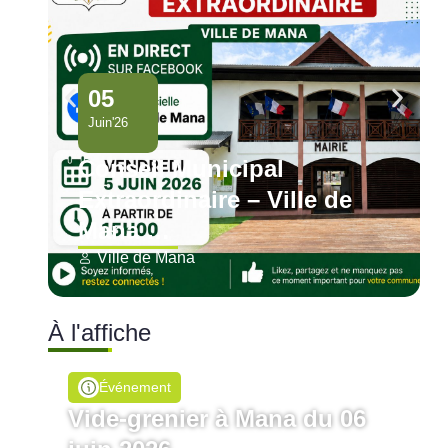
05
Juin'26
Conseil Municipal
Extraordinaire – Ville de
Mana …
Ville de Mana
À l'affiche
Événement
Vide-grenier à Mana du 06