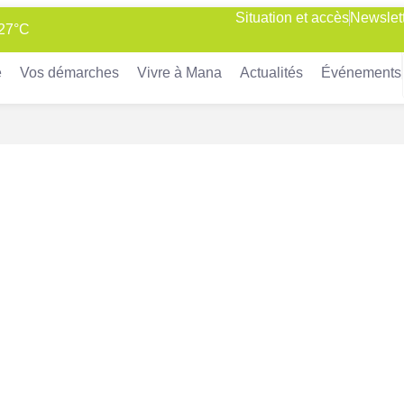
Situation et accès
Newslet
 27°C
e
Vos démarches
Vivre à Mana
Actualités
Événements