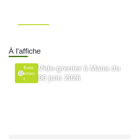
Conseil Municipal
Extraordinaire – Ville de
Mana …
Ville de Mana
À l'affiche
Vide-grenier à Mana du
Évén
Emen
06 juin 2026
T