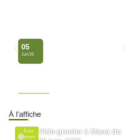
05
Juin'26
Conseil Municipal
Extraordinaire – Ville de
Mana …
À l'affiche
Vide-grenier à Mana du
Évén
Emen