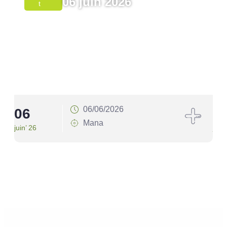
06 juin 2026
T
06/06/2026
06
1
Mana
juin’ 26
juin’