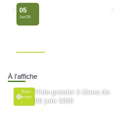
05
Juin'26
Conseil Municipal
Extraordinaire – Ville de
Mana …
Ville de Mana
À l'affiche
Vide-grenier à Mana du
Évén
Emen
06 juin 2026
T