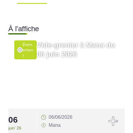
Ville de Mana
À l'affiche
Vide-grenier à Mana du
Évén
Emen
06 juin 2026
T
06/06/2026
06
1
Mana
juin’ 26
juin’