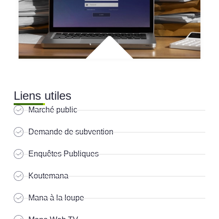
Liens utiles
Marché public
Demande de subvention
Enquêtes Publiques
Koutemana
Mana à la loupe