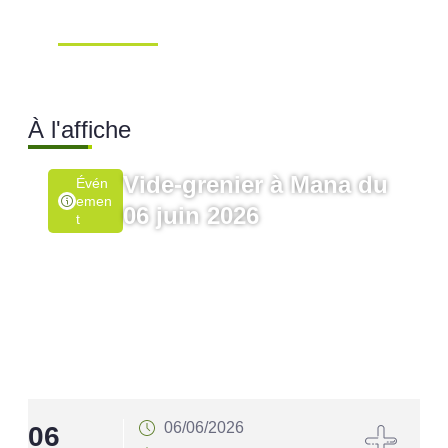
Mana …
Ville de Mana
À l'affiche
Vide-grenier à Mana du
Évén
Emen
06 juin 2026
T
06/06/2026
06
1