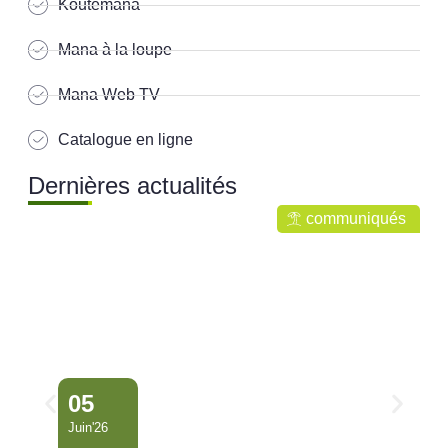
Koutemana
Mana à la loupe
Mana Web TV
Catalogue en ligne
Dernières actualités
communiqués
05
Juin'26