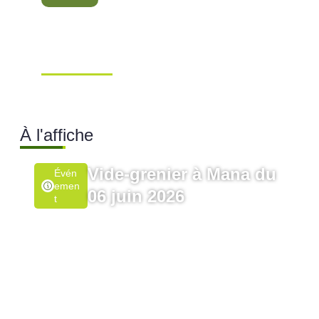
Conseil Municipal
Extraordinaire – Ville de
Mana …
Ville de Mana
À l'affiche
Vide-grenier à Mana du
Évén
Emen
06 juin 2026
T