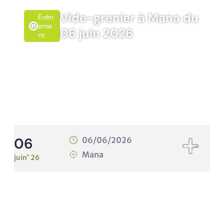
Vide-grenier à Mana du
Évén
Eme
06 juin 2026
Nt
06
1
06/06/2026
Mana
juin’ 26
juin