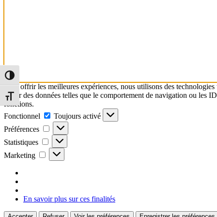
Passer en contraste élevé
Pour offrir les meilleures expériences, nous utilisons des technologies
traiter des données telles que le comportement de navigation ou les ID u
Changer la taille de la police
fonctions.
Fonctionnel
Toujours activé
Préférences
Statistiques
Marketing
En savoir plus sur ces finalités
Accepter
Refuser
Voir les préférences
Enregistrer les préférences