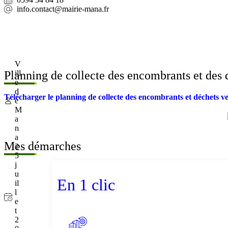
info.contact@mairie-mana.fr
V
Planning de collecte des encombrants et des 
ill
e
d
Télécharger le planning de collecte des encombrants et déchets v
e
M
a
n
a
Mes démarches
2
5
j
u
En 1 clic
il
l
e
t
2