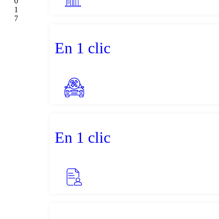
0
1
7
En 1 clic
En 1 clic