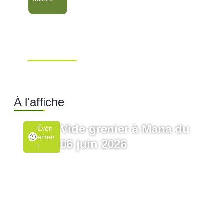
Conseil Municipal
Extraordinaire – Ville de
Mana …
Ville de Mana
À l'affiche
Vide-grenier à Mana du
Évén
Emen
06 juin 2026
T