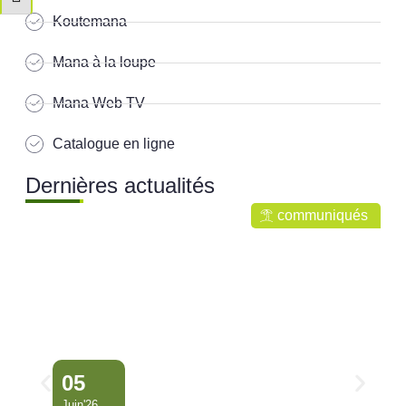
Changer la taille de la police
Koutemana
Mana à la loupe
Mana Web TV
Catalogue en ligne
Dernières actualités
communiqués
05
Juin'26