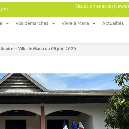
Situation et accès
Newsle
 29°C
ie
Vos démarches
Vivre à Mana
Actualités
sur le territoire de Mana
En 1 clic
Urbanisme