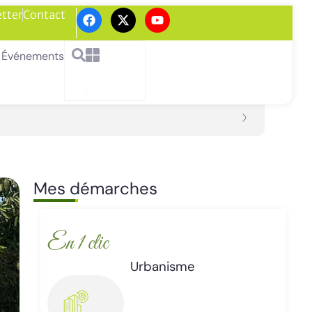
tter
Contact
Événements
Mes démarches
En 1 clic
Enlèvement d’épaves