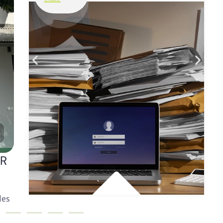
UR
les