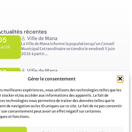
ctualités récentes
05
Ville de Mana
La Ville de Mana informe la population qu’un Conseil
uin'26
Municipal Extraordinaire se tiendra le vendredi 5 juin
2026 à partir...
02
Ville de Mana
COMMUNIQUÉ A LA POPULATION Panne des réseaux
Gérer le consentement
uin'26
Orange sur le territoire de Mana
...
les meilleures expériences, nous utilisons des technologies telles que les
 stocker et/ou accéder aux informations des appareils. Le fait de
 ces technologies nous permettra de traiter des données telles que le
t de navigation ou les ID uniques sur ce site. Le fait de ne pas consentir
er son consentement peut avoir un effet négatif sur certaines
ques et fonctions.