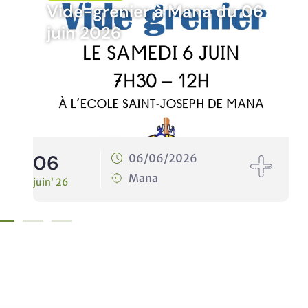
u 06
Rando’Nat Timoun du 10 juin
2026
10
10/06/2026
Mana
juin’ 26