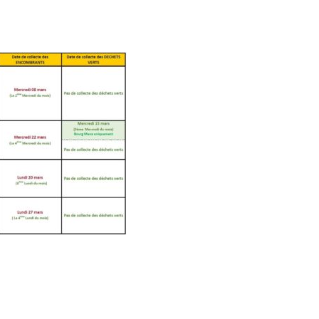
mmuniqués
communiq