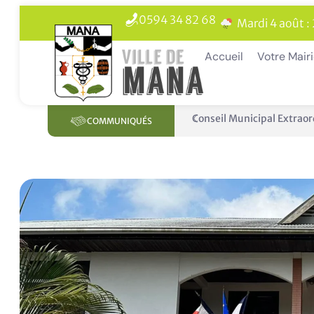
0594 34 82 68
Mardi 4 août :
Accueil
Votre Mair
Panne des réseaux Orange 
COMMUNIQUÉS
En 1 clic
Livret de Famille