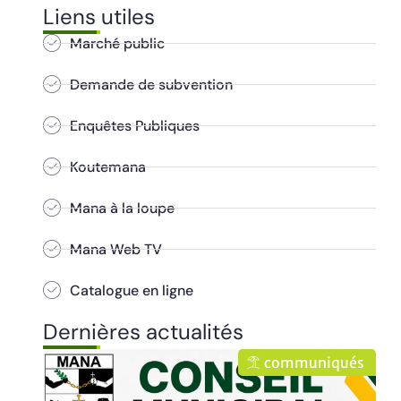
Liens utiles
Marché public
Demande de subvention
Enquêtes Publiques
Koutemana
Mana à la loupe
Mana Web TV
Catalogue en ligne
Dernières actualités
ués
communiqués