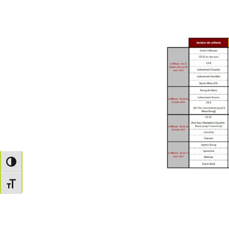
Passer en contraste élevé
Changer la taille de la police
co