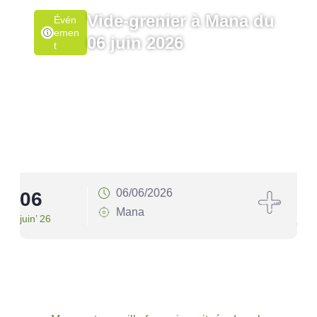
Vide-grenier à Mana du
Évén
Emen
06 juin 2026
T
06/06/2026
06
1
Mana
juin’ 26
juin’