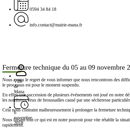
0594 34 84 18
info.contact@mairie-mana.fr
Fermeture technique du 05 au 09 novembre 
Nous avons le regret de vous informer que nous rencontrons des diffic
Ville
le processus est pour le moment suspendu.
de
Mana
En effet, une succession de plusieurs événements ont joué en notre d
les nombreux feux de broussailles causé par une sécheresse particulièr
Cela nous contraint malheureusement à prolonger la fermeture techn
6
novembre
Nous faisant tout ce qui est en notre pouvoir pour vite rétablir la sit
2018
rapidement.