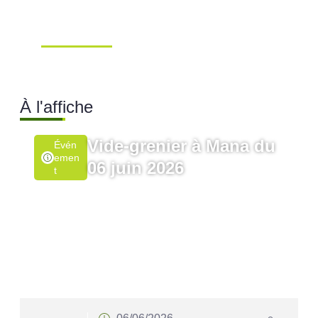
Extraordinaire – Ville de
Mana …
Ville de Mana
À l'affiche
Vide-grenier à Mana du
Évén
Emen
06 juin 2026
T