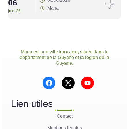
06/06/2026
06
1
Mana
juin’ 26
juin’
Mana est une ville française, située dans le
département de la Guyane et la région de la
Guyane.
Lien utiles
Contact
Mentions légales