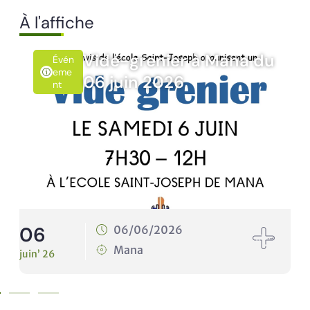
À l'affiche
u
Rando’Nat Timoun du
Évén
Emen
10 juin 2026
T
10
10/06/2026
Mana
juin’ 26