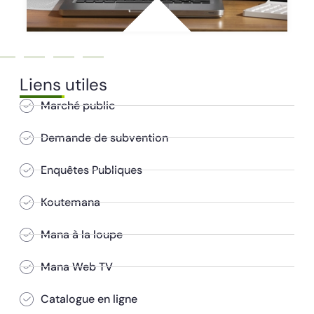
Liens utiles
Marché public
Demande de subvention
Enquêtes Publiques
Koutemana
Mana à la loupe
Mana Web TV
Catalogue en ligne