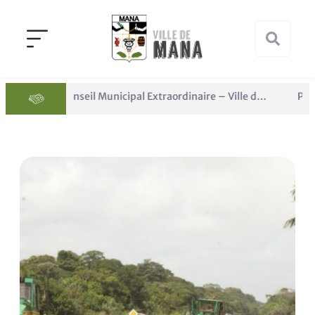
Conseil Municipal Extraordinaire – Ville de Mana du 05 juin 2026
Panne des réseaux Orange sur le territoire de Mana