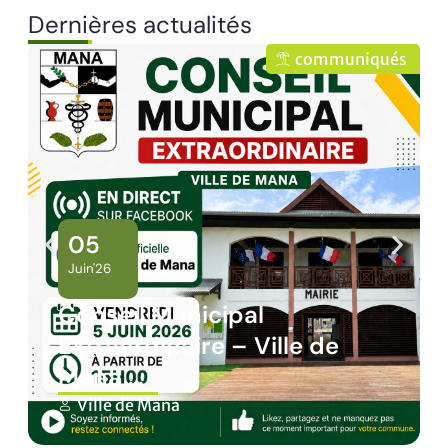
Dernières actualités
s
communiqués
02
Juin'26
Panne des réseaux Orange
sur le territoire de Mana
Ville de Mana