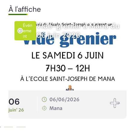
À l'affiche
Vide-grenier à Mana du
Évén
Eme
06 juin 2026
Nt
06
1
06/06/2026
Mana
juin’ 26
ju