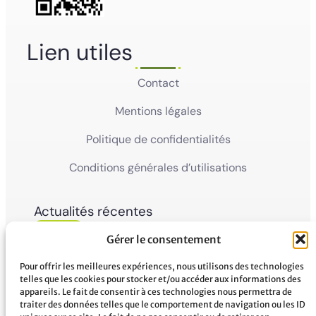
Lien utiles
Contact
Mentions légales
Politique de confidentialités
Conditions générales d’utilisations
Actualités récentes
05
Ville de Mana
Gérer le consentement
La Ville de Mana informe la population qu’un
Juin'26
Conseil Municipal Extraordinaire se tiendra le
vendredi 5 juin 2026 à partir...
Pour offrir les meilleures expériences, nous utilisons des technologies
telles que les cookies pour stocker et/ou accéder aux informations des
appareils. Le fait de consentir à ces technologies nous permettra de
02
Ville de Mana
traiter des données telles que le comportement de navigation ou les ID