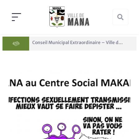
Conseil Municipal Extraordinaire – Ville de Mana du 05 juin 2026
Panne des réseaux Orange sur le territoire de Mana