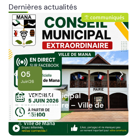
Dernières actualités
s
communiqués
05
Juin'26
Conseil Municipal
Extraordinaire – Ville de
Mana …
Ville de Mana