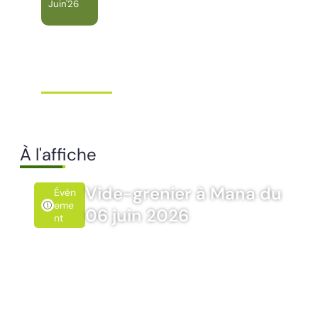
Juin'26
Conseil Municipal
Extraordinaire – Ville de
Mana …
Ville de Mana
À l'affiche
Vide-grenier à Mana du
Évén
Eme
06 juin 2026
Nt