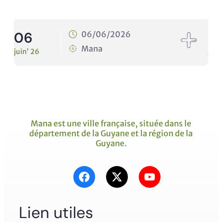
06
1
06/06/2026
Mana
juin’ 26
juin
Mana est une ville française, située dans le
département de la Guyane et la région de la
Guyane.
Lien utiles