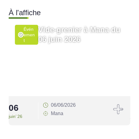
À l'affiche
Vide-grenier à Mana du
Évén
Emen
06 juin 2026
T
06/06/2026
06
1
Mana
juin’ 26
juin’