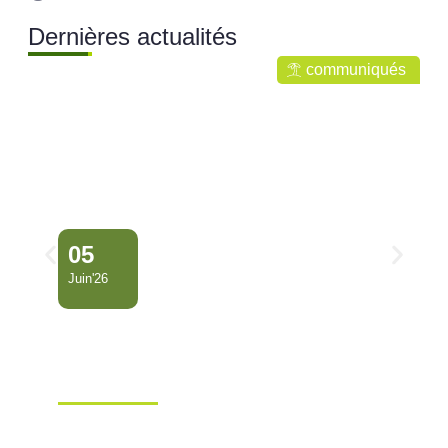
Dernières actualités
communiqués
05
Juin'26
Conseil Municipal
Extraordinaire – Ville de
Mana …
Ville de Mana