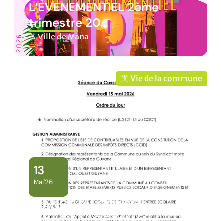
L’EVENEMENTIEL 2ème
trimestre 20…
Ville de Mana
Vie de la commune
13
Mai'26
SÉANCE DU CONSEIL
MUNICIPAL DE MANA –