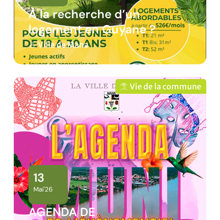
À la recherche d’un
logement en Guyane ?
Ville de Mana
Vie de la commune
13
Mai'26
AGENDA DE