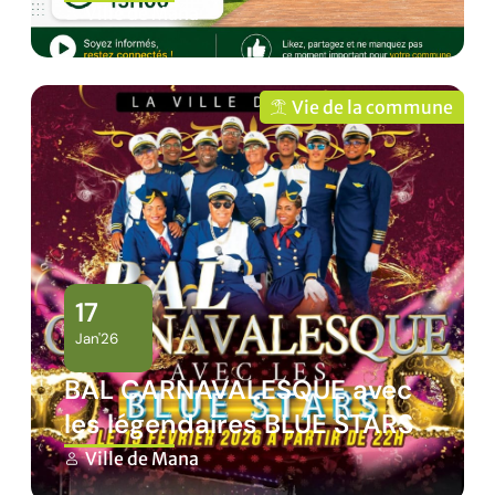
Ville de Mana
Vie de la commune
17
Jan'26
BAL CARNAVALESQUE avec
les légendaires BLUE STARS
Ville de Mana