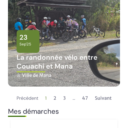
23
Sep'25
La randonnée vélo entre
Couachi et Mana
Ville de Mana
Précédent
1
2
3
…
47
Suivant
Mes démarches