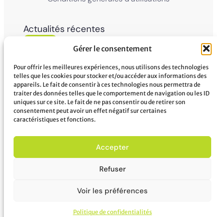
Actualités récentes
05
Ville de Mana
Gérer le consentement
La Ville de Mana informe la population qu’un
Juin'26
Conseil Municipal Extraordinaire se tiendra le
vendredi 5 juin 2026 à partir...
Pour offrir les meilleures expériences, nous utilisons des technologies
telles que les cookies pour stocker et/ou accéder aux informations des
appareils. Le fait de consentir à ces technologies nous permettra de
02
Ville de Mana
traiter des données telles que le comportement de navigation ou les ID
COMMUNIQUÉ A LA POPULATION Panne des
uniques sur ce site. Le fait de ne pas consentir ou de retirer son
Juin'26
réseaux Orange sur le territoire de Mana
consentement peut avoir un effet négatif sur certaines
...
caractéristiques et fonctions.
Accepter
Refuser
© 2026 Mairie de Mana tous droits réservés – Crédit photo
Commune de MANA – Site réalisé par
Netactions
Voir les préférences
Politique de confidentialités