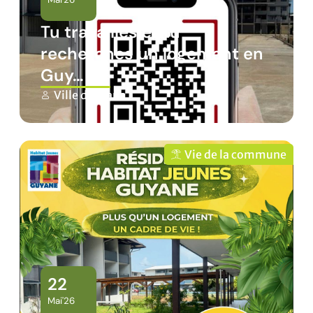
Tu travailles et tu
recherches un logement en
Guy…
Ville de Mana
Vie de la commune
22
Mai'26