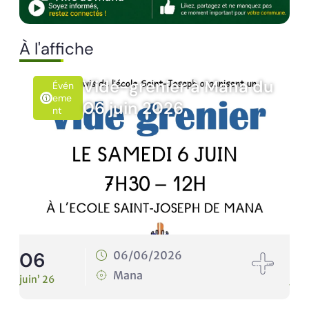
À l'affiche
Vide-grenier à Mana du
Évén
Eme
06 juin 2026
Nt
06
1
06/06/2026
Mana
juin’ 26
juin