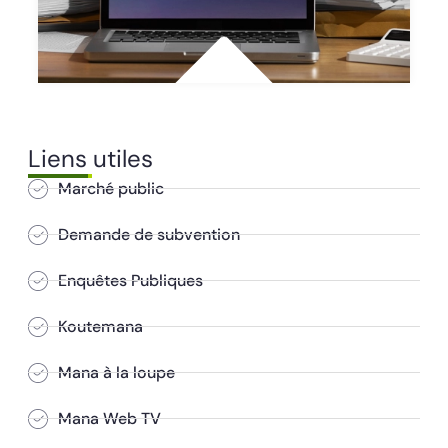
Liens utiles
Marché public
Demande de subvention
Enquêtes Publiques
Koutemana
Mana à la loupe
Mana Web TV