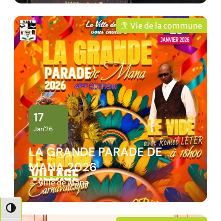
Vie de la commune
17
Jan'26
LA GRANDE PARADE DE
MANA 2026
Ville de Mana
Passer en contraste élevé