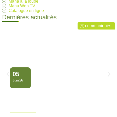
Mana à la loupe
Mana Web TV
Catalogue en ligne
Dernières actualités
communiqués
05
Juin'26
Conseil Municipal
Extraordinaire – Ville de Mana
…
Ville de Mana