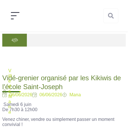
V
ill
Vidé-grenier organisé par les Kikiwis de
e
l’école Saint-Joseph
d
e
06/06/2026
06/06/2026
Mana
M
a
️ Samedi 6 juin
n
De 7h30 à 12h00
a
Venez chiner, vendre ou simplement passer un moment
convivial !