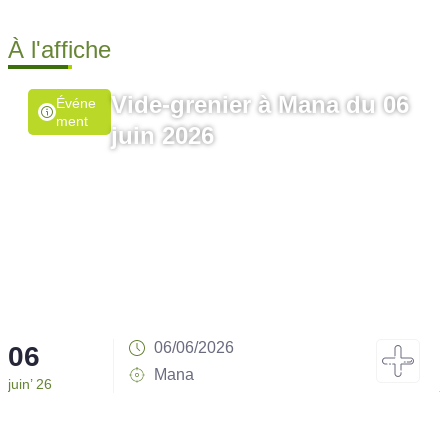
À l'affiche
Vide-grenier à Mana du 06
Événe
Ment
juin 2026
06/06/2026
06
Mana
juin’ 26
j