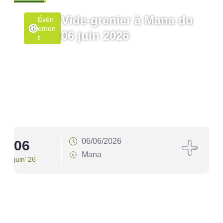
Vide-grenier à Mana du
Évén
Emen
06 juin 2026
T
06/06/2026
06
1
Mana
juin’ 26
juin’