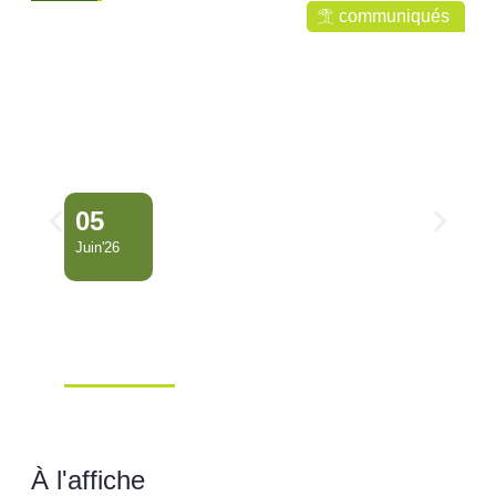
communiqués
05
Juin'26
Conseil Municipal
Extraordinaire – Ville de
Mana …
Ville de Mana
À l'affiche