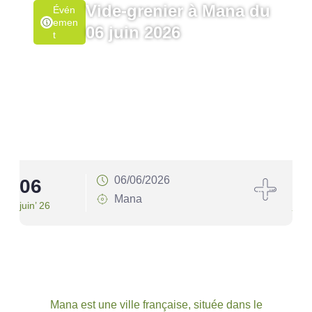
Vide-grenier à Mana du
Évén
Emen
06 juin 2026
T
06/06/2026
06
1
Mana
juin’ 26
juin’
Mana est une ville française, située dans le