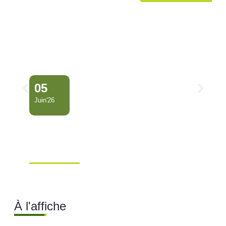
05
Juin'26
Conseil Municipal
Extraordinaire – Ville de
Mana …
Ville de Mana
À l'affiche