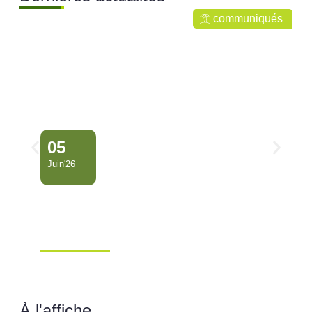
communiqués
05
Juin'26
Conseil Municipal
Extraordinaire – Ville de
Mana …
Ville de Mana
À l'affiche