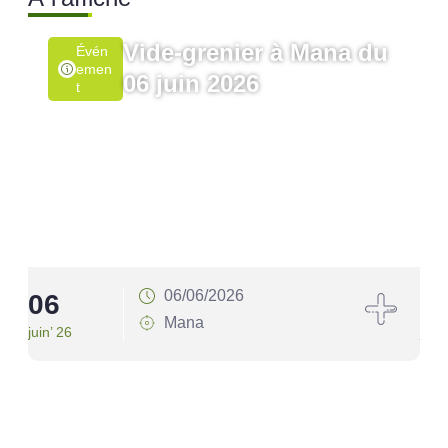
Vide-grenier à Mana du
Évén
Emen
06 juin 2026
T
06/06/2026
06
1
Mana
juin’ 26
juin’