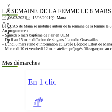
V
LA SEMAINE DE LA FEMME LE 8 MAR
ill
e
06/03/2021
15/03/2021
Mana
d
e
Le CCAS de Mana se mobilise autour de la semaine de la femme le 8
M
Au programme :
a
– Samedi 6 mars baptême de l’air en ULM
n
– Du 8 au 15 mars diffusion de slogans à la radio Ouassailles
a
– Lundi 8 mars stand d’information au Lycée Léopold Elfort de Mana
– Mercredi 10 et vendredi 12 mars ateliers préjugés filles/garçons au
Mes démarches
En 1 clic