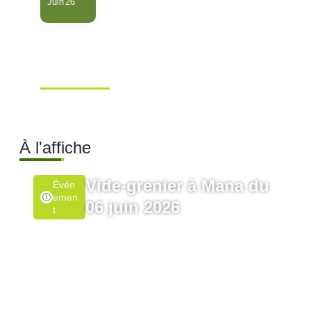
Juin'26
Conseil Municipal
Extraordinaire – Ville de
Mana …
Ville de Mana
À l'affiche
Vide-grenier à Mana du
Évén
Emen
06 juin 2026
T