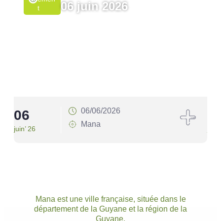
06 juin 2026
T
06/06/2026
06
1
Mana
juin’ 26
juin’
Mana est une ville française, située dans le
département de la Guyane et la région de la
Guyane.