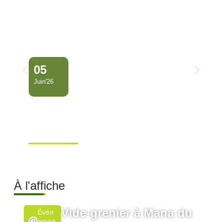
05
Juin'26
Conseil Municipal
Extraordinaire – Ville de
Mana …
Ville de Mana
À l'affiche
Vide-grenier à Mana du
Évén
Emen