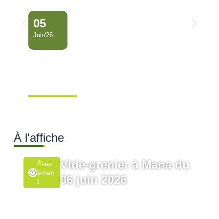
05
Juin'26
Conseil Municipal
Extraordinaire – Ville de
Mana …
Ville de Mana
À l'affiche
Vide-grenier à Mana du
Évén
Emen
06 juin 2026
T