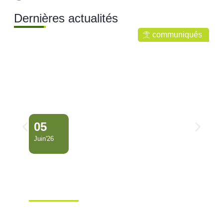
Dernières actualités
communiqués
05
Juin'26
Conseil Municipal
Extraordinaire – Ville de
Mana …
Ville de Mana