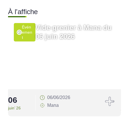
À l'affiche
Vide-grenier à Mana du
Évén
Emen
06 juin 2026
T
06/06/2026
06
1
Mana
juin’ 26
juin’