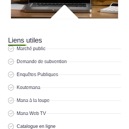
Liens utiles
Marché public
Demande de subvention
Enquêtes Publiques
Koutemana
Mana à la loupe
Mana Web TV
Catalogue en ligne