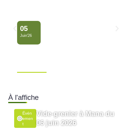
05
Juin'26
Conseil Municipal
Extraordinaire – Ville de
Mana …
Ville de Mana
À l'affiche
Vide-grenier à Mana du
Évén
Emen
06 juin 2026
T