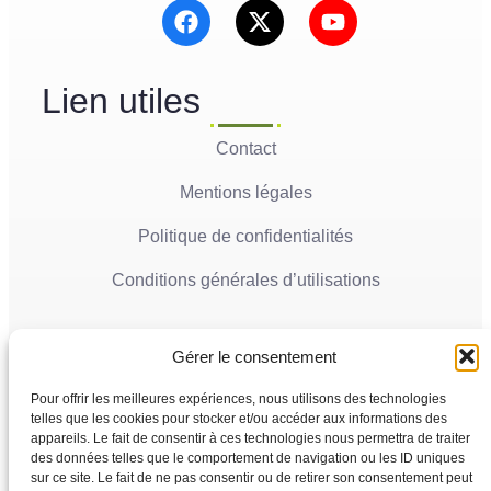
Lien utiles
Contact
Mentions légales
Politique de confidentialités
Conditions générales d’utilisations
Actualités récentes
Gérer le consentement
Ville de Mana
05
La Ville de Mana informe la population qu’un
Pour offrir les meilleures expériences, nous utilisons des technologies
Juin'26
Conseil Municipal Extraordinaire se tiendra le
telles que les cookies pour stocker et/ou accéder aux informations des
vendredi 5 juin 2026 à partir...
appareils. Le fait de consentir à ces technologies nous permettra de traiter
des données telles que le comportement de navigation ou les ID uniques
sur ce site. Le fait de ne pas consentir ou de retirer son consentement peut