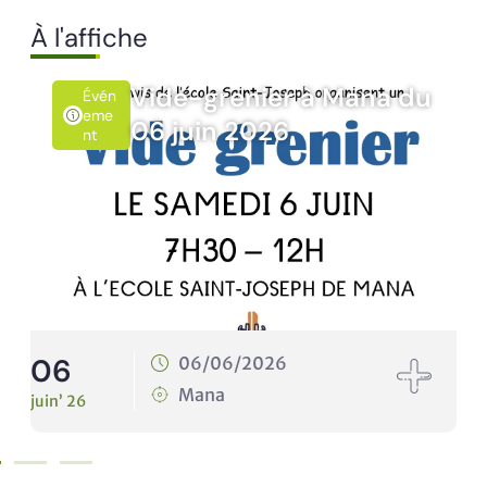
À l'affiche
de-grenier à Mana du
Rando
Évén
Emen
 juin 2026
10 jui
T
10
06/06/2026
10/
Mana
Man
juin’ 26