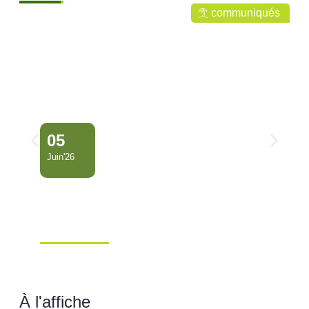
communiqués
05
Juin'26
Conseil Municipal
Extraordinaire – Ville de
Mana …
Ville de Mana
À l'affiche