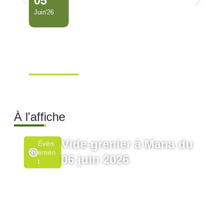
05
Juin'26
Conseil Municipal
Extraordinaire – Ville de
Mana …
Ville de Mana
À l'affiche
Vide-grenier à Mana du
Évén
Emen
06 juin 2026
T