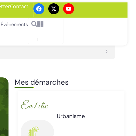
tter
Contact
Événements
Mes démarches
En 1 clic
Enlèvement d’épaves