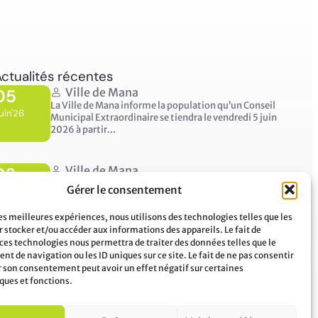
ctualités récentes
05
Ville de Mana
La Ville de Mana informe la population qu’un Conseil
uin'26
Municipal Extraordinaire se tiendra le vendredi 5 juin
2026 à partir...
02
Ville de Mana
COMMUNIQUÉ A LA POPULATION Panne des réseaux
Gérer le consentement
uin'26
Orange sur le territoire de Mana
...
les meilleures expériences, nous utilisons des technologies telles que les
 stocker et/ou accéder aux informations des appareils. Le fait de
 ces technologies nous permettra de traiter des données telles que le
t de navigation ou les ID uniques sur ce site. Le fait de ne pas consentir
er son consentement peut avoir un effet négatif sur certaines
ques et fonctions.