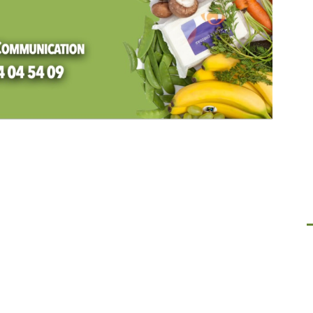
a :
Vide-grenier à Mana du 0
juin 2026
06
06/06/2026
Mana
juin’ 26