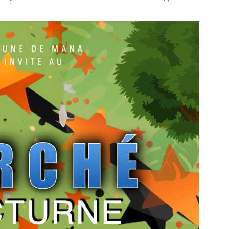
mmuniqués
communiq