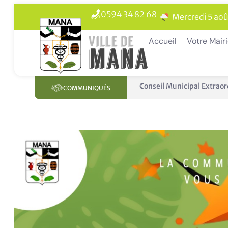
0594 34 82 68
Mercredi 5 aoû
Accueil
Votre Mair
Panne des réseaux Orange 
COMMUNIQUÉS
En 1 clic
Livret de Famille