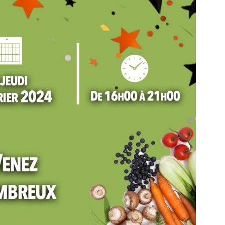
05
Juin'26
Conseil Municipal
ngunya
Extraordinaire – Ville de
Mana …
Ville de Mana
Événement