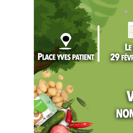
20
Mai'26
Information à la
population – Chiku
Ville de Mana
Événement