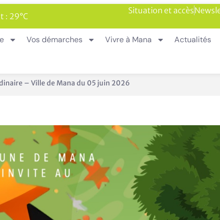
Situation et accès
Newsle
t : 29°C
ie
Vos démarches
Vivre à Mana
Actualités
sur le territoire de Mana
En 1 clic
Urbanisme