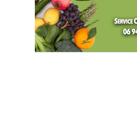
Fête des Pères à Man
Papa Warrior 2026
21
21/06/2026
Mana
juin’ 26