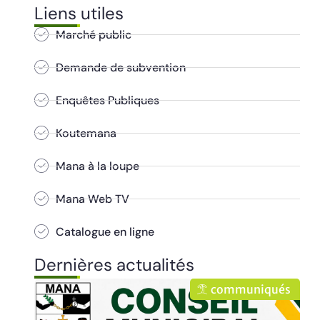
Liens utiles
Marché public
Demande de subvention
Enquêtes Publiques
Koutemana
Mana à la loupe
Mana Web TV
Catalogue en ligne
Dernières actualités
ués
communiqués