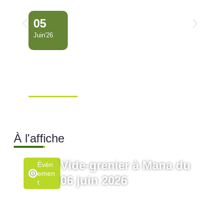
05
Juin'26
Conseil Municipal
Extraordinaire – Ville de
Mana …
Ville de Mana
À l'affiche
Vide-grenier à Mana du
Évén
Emen
06 juin 2026
T