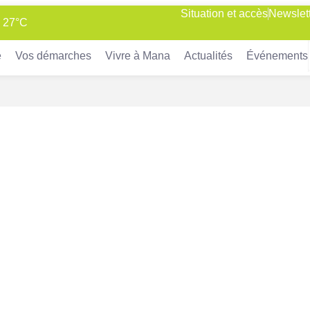
Situation et accès
Newslet
: 27°C
e
Vos démarches
Vivre à Mana
Actualités
Événements