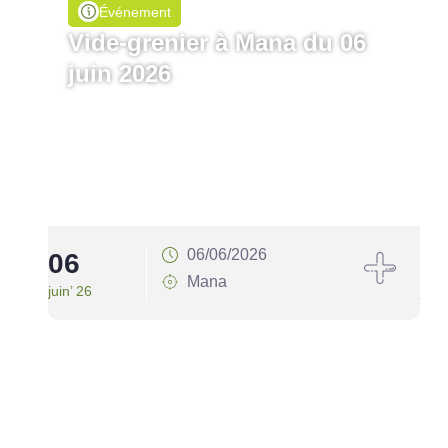
Événement
Vide-grenier à Mana du 06
juin 2026
06/06/2026
06
1
Mana
juin’ 26
juin’