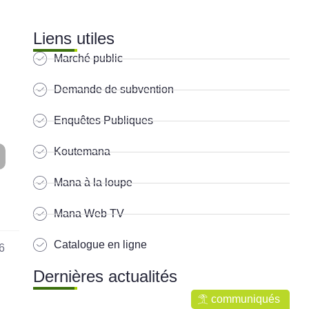
Liens utiles
Marché public
Demande de subvention
Enquêtes Publiques
Koutemana
Mana à la loupe
Mana Web TV
Catalogue en ligne
6
Dernières actualités
communiqués