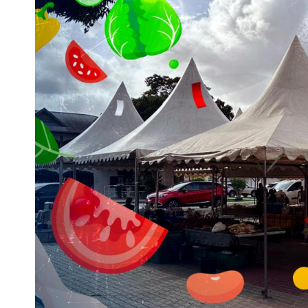
20
Mai'26
Information à la
population – Chiku
Ville de Mana
Événement