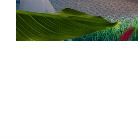
Fête des Pères à Mana
Papa Warrior 2026
21
21/06/2026
Mana
juin’ 26