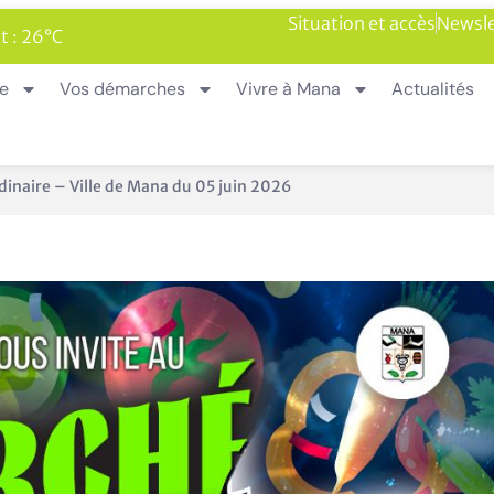
Situation et accès
Newsle
t : 26°C
ie
Vos démarches
Vivre à Mana
Actualités
sur le territoire de Mana
En 1 clic
Urbanisme