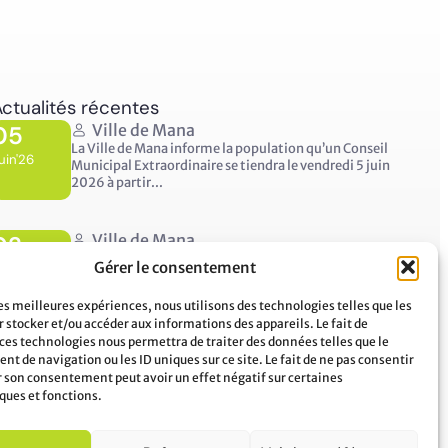
ctualités récentes
05
Ville de Mana
La Ville de Mana informe la population qu’un Conseil
uin'26
Municipal Extraordinaire se tiendra le vendredi 5 juin
2026 à partir...
02
Ville de Mana
COMMUNIQUÉ A LA POPULATION Panne des réseaux
Gérer le consentement
uin'26
Orange sur le territoire de Mana
...
les meilleures expériences, nous utilisons des technologies telles que les
 stocker et/ou accéder aux informations des appareils. Le fait de
 ces technologies nous permettra de traiter des données telles que le
t de navigation ou les ID uniques sur ce site. Le fait de ne pas consentir
er son consentement peut avoir un effet négatif sur certaines
ques et fonctions.