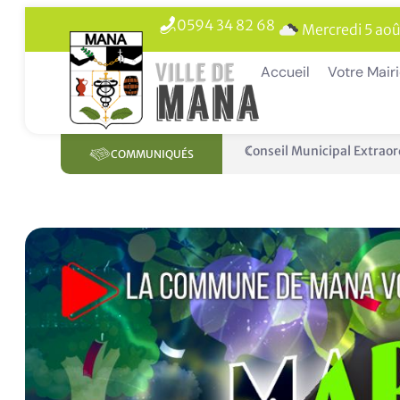
0594 34 82 68
Mercredi 5 aoû
Accueil
Votre Mair
Panne des réseaux Orange 
COMMUNIQUÉS
En 1 clic
Livret de Famille