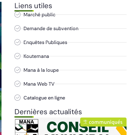
Liens utiles
Marché public
Demande de subvention
Enquêtes Publiques
Koutemana
Mana à la loupe
Mana Web TV
Catalogue en ligne
Dernières actualités
ués
communiqués