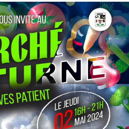
mmuniqués
communiq