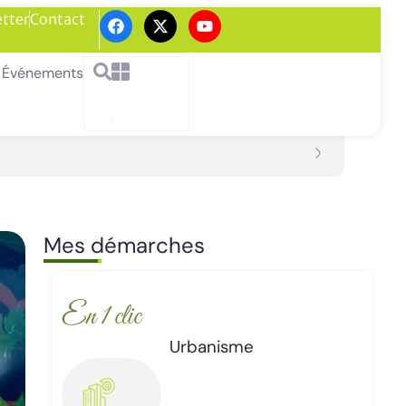
tter
Contact
Événements
Mes démarches
En 1 clic
Enlèvement d’épaves