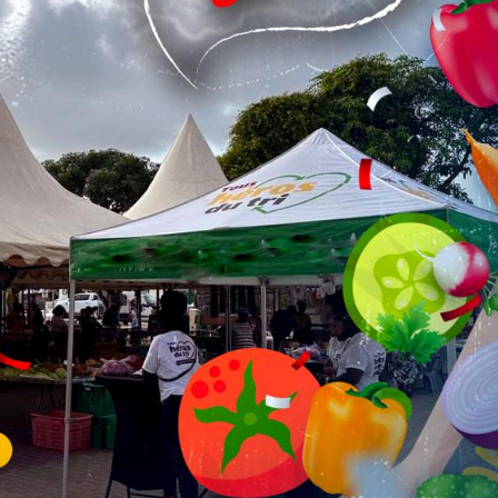
05
Juin'26
Conseil Municipal
ngunya
Extraordinaire – Ville de
Mana …
Ville de Mana
Événement