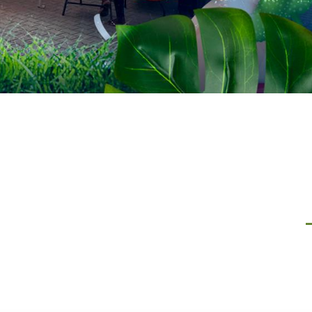
 :
Vide-grenier à Mana du 0
juin 2026
06
06/06/2026
Mana
juin’ 26