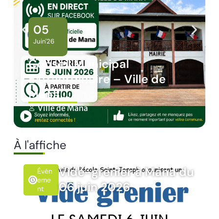
05
Juin'26
Conseil Municipal
Extraordinaire – Ville de
Mana …
Ville de Mana
À l'affiche
Vide-grenier à Mana du
Évén
Eme
06 juin 2026
Nt