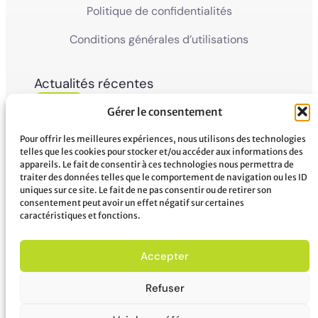
Politique de confidentialités
Conditions générales d’utilisations
Actualités récentes
05
Ville de Mana
Gérer le consentement
La Ville de Mana informe la population qu’un
Juin'26
Conseil Municipal Extraordinaire se tiendra le
vendredi 5 juin 2026 à partir...
Pour offrir les meilleures expériences, nous utilisons des technologies
telles que les cookies pour stocker et/ou accéder aux informations des
appareils. Le fait de consentir à ces technologies nous permettra de
02
Ville de Mana
traiter des données telles que le comportement de navigation ou les ID
COMMUNIQUÉ A LA POPULATION Panne des
uniques sur ce site. Le fait de ne pas consentir ou de retirer son
Juin'26
réseaux Orange sur le territoire de Mana
consentement peut avoir un effet négatif sur certaines
...
caractéristiques et fonctions.
Accepter
Refuser