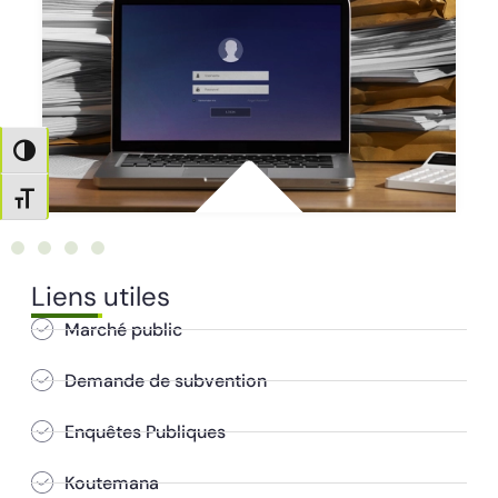
Passer en contraste élevé
Changer la taille de la police
Liens utiles
Marché public
Demande de subvention
Enquêtes Publiques
Koutemana