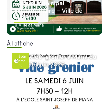
pal
Panne des réseau
– Ville de
sur le territoire d
Ville de Mana
À l'affiche
de-grenier à Mana du
Rando
Évén
Emen
 juin 2026
10 jui
T