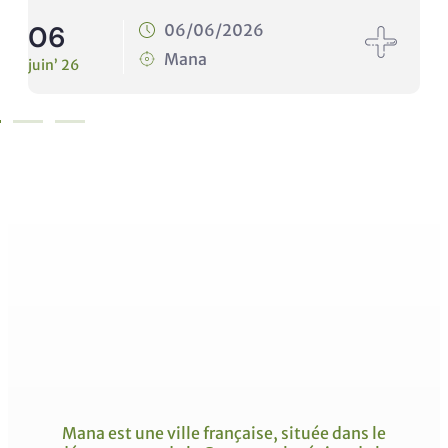
10
06/06/2026
10/
Mana
Man
juin’ 26
Mana est une ville française, située dans le