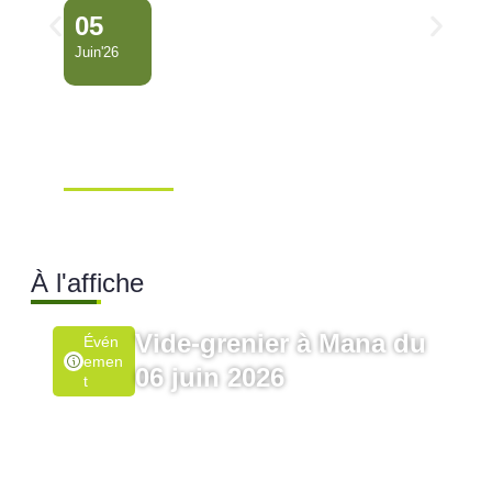
05
Juin'26
Conseil Municipal
Extraordinaire – Ville de
Mana …
Ville de Mana
À l'affiche
Vide-grenier à Mana du
Évén
Emen
06 juin 2026
T