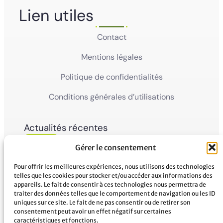
Lien utiles
Contact
Mentions légales
Politique de confidentialités
Conditions générales d’utilisations
Actualités récentes
05
Ville de Mana
Gérer le consentement
La Ville de Mana informe la population qu’un
Juin'26
Conseil Municipal Extraordinaire se tiendra le
vendredi 5 juin 2026 à partir...
Pour offrir les meilleures expériences, nous utilisons des technologies
telles que les cookies pour stocker et/ou accéder aux informations des
appareils. Le fait de consentir à ces technologies nous permettra de
02
Ville de Mana
traiter des données telles que le comportement de navigation ou les ID
COMMUNIQUÉ A LA POPULATION Panne des
uniques sur ce site. Le fait de ne pas consentir ou de retirer son
Juin'26
réseaux Orange sur le territoire de Mana
consentement peut avoir un effet négatif sur certaines
...
caractéristiques et fonctions.