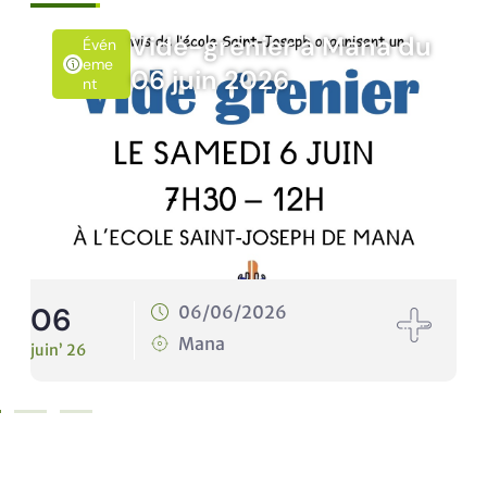
-grenier à Mana du
Rando’N
Évén
Emen
uin 2026
10 juin 
T
10
6/06/2026
10/06
ana
Mana
juin’ 26