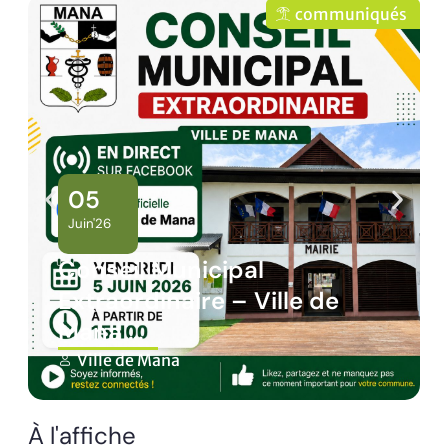
ommuniqués
commu
02
Juin'26
Panne des réseaux Oran
 de
sur le territoire de Mana
Ville de Mana
À l'affiche