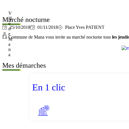
V
Marché nocturne
ill
e
25/10/2018
01/11/2018
Place Yves PATIENT
d
e
La Commune de Mana vous invite au marché nocturne tous
les jeud
M
a
n
a
Mes démarches
En 1 clic