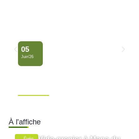
05
Juin'26
Conseil Municipal
Extraordinaire – Ville de
Mana …
Ville de Mana
À l'affiche
Vide-grenier à Mana du
Évén