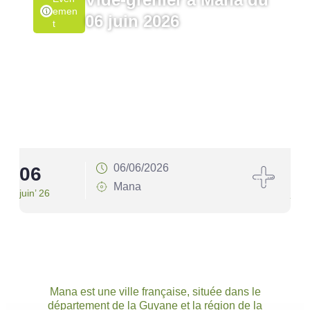
Emen
06 juin 2026
T
06/06/2026
06
1
Mana
juin’ 26
juin’
Mana est une ville française, située dans le
département de la Guyane et la région de la