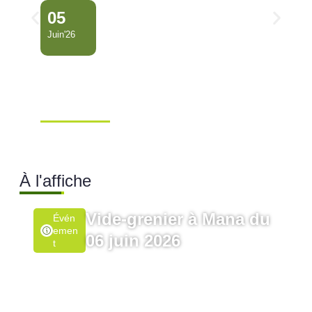
05
Juin'26
Conseil Municipal
Extraordinaire – Ville de
Mana …
Ville de Mana
À l'affiche
Vide-grenier à Mana du
Évén
Emen
06 juin 2026
T