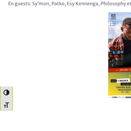
En guests: Sy’mon, Patko, Esy Kennenga, Philosophy 
Passer en contraste élevé
Changer la taille de la police