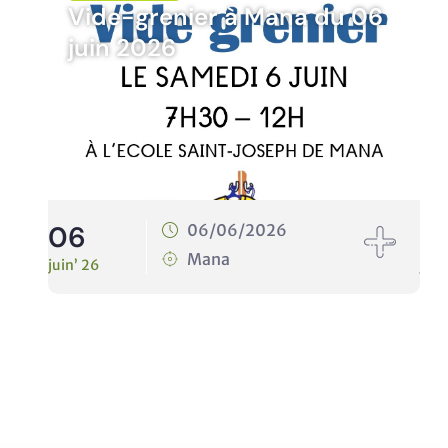
Vide-grenier à Mana du 06
juin 2026
06
1
06/06/2026
Mana
juin’ 26
juin