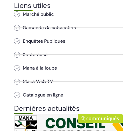
Liens utiles
Marché public
Demande de subvention
Enquêtes Publiques
Koutemana
Mana à la loupe
Mana Web TV
Catalogue en ligne
Dernières actualités
communiqués