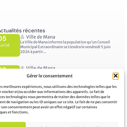
ctualités récentes
05
Ville de Mana
La Ville de Mana informe la population qu’un Conseil
uin'26
Municipal Extraordinaire se tiendra le vendredi 5 juin
2026 à partir...
02
Ville de Mana
COMMUNIQUÉ A LA POPULATION Panne des réseaux
Gérer le consentement
uin'26
Orange sur le territoire de Mana
...
les meilleures expériences, nous utilisons des technologies telles que les
 stocker et/ou accéder aux informations des appareils. Le fait de
 ces technologies nous permettra de traiter des données telles que le
t de navigation ou les ID uniques sur ce site. Le fait de ne pas consentir
er son consentement peut avoir un effet négatif sur certaines
ques et fonctions.